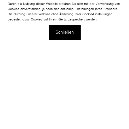
Durch die Nutzung dieser Website erklären Sie sich mit der Verwendung von
Cookies einverstanden, je nach den aktuellen Einstellungen Ihres Browsers.
Die Nutzung unserer Website ohne Änderung Ihrer Cookie-Einstellungen
bedeutet, dass Cookies auf Ihrem Gerät gespeichert werden.
Schließen
Die Wall In-Sets wurden von Tomek Rygalik entwickelt und
sind modulare Möbel mit einfachen, geometrischen Linien.
Sie sind für öffentliche Gebäude, Empfangsbereiche,
Warteräume oder Open Space-Bereiche konzipiert. Die
Module ermöglichen kleine und große Sitzgruppen für
Besprechungen und Gespräche, aber auch mit geteilten
Sitzplätzen für Einzelarbeit.
Konfigurieren Sie Ihr Produkt