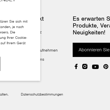
ien
Kontakt
Es erwarten S
lären Sie sich mit
Produkte, Ver
anden, je nach
Neuigkeiten!
 Download
Firmensitz
wsers. Die
ng Ihrer Cookie-
en
Vertrieb
 auf Ihrem Gerät
Abonnieren Sie
urator
Kontakt aufnehmen
Showrooms
alten.
Datenschutzbestimmungen