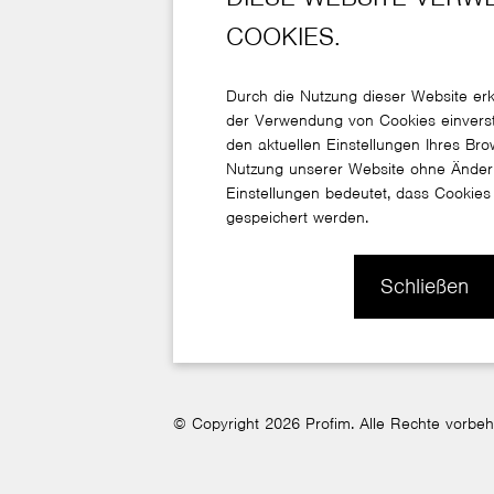
COOKIES.
Info
Material
Durch die Nutzung dieser Website erk
der Verwendung von Cookies einverst
Über uns
Dateien zum
den aktuellen Einstellungen Ihres Bro
Nutzung unserer Website ohne Änderu
Design
Für Architekt
Einstellungen bedeutet, dass Cookies
gespeichert werden.
Ergonomie
Produktkonfig
News
Schließen
Stories
© Copyright 2026 Profim. Alle Rechte vorbeh