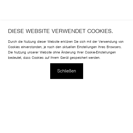
DIESE WEBSITE VERWENDET COOKIES.
Durch die Nutzung dieser Website erklären Sie sich mit der Verwendung von
Cookies einverstanden, je nach den aktuellen Einstellungen Ihres Browsers.
Die Nutzung unserer Website ohne Änderung Ihrer Cookie-Einstellungen
bedeutet, dass Cookies auf Ihrem Gerät gespeichert werden.
Schließen
Die elegante und stilvolle Silhouette unterstreicht die
repräsentative Funktion des Raumes. Der von Christophe
Pillet entwickelte Sessel wird sich in Hotellobbys oder
Lounge-Bereichen, aber auch in Büro-Meetingplätzen oder
Boutique-Räumen bewähren.