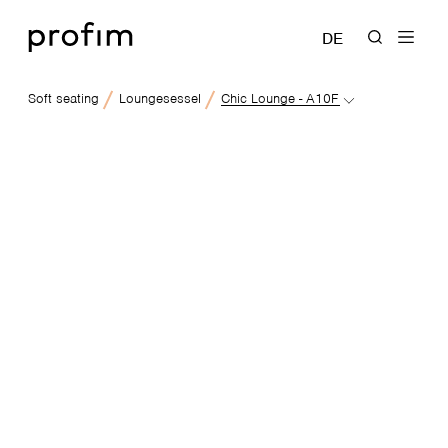
DE
Soft seating
Loungesessel
Chic Lounge - A10F