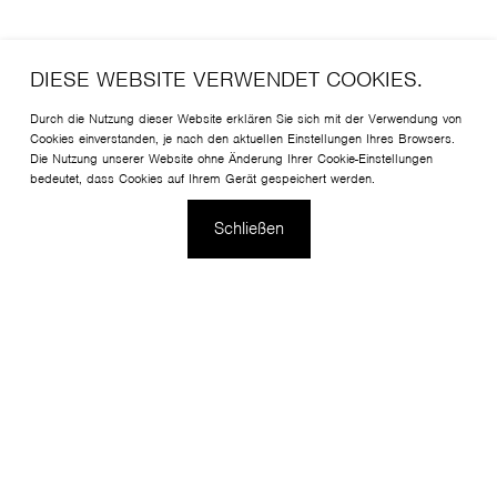
DIESE WEBSITE VERWENDET COOKIES.
Durch die Nutzung dieser Website erklären Sie sich mit der Verwendung von
Cookies einverstanden, je nach den aktuellen Einstellungen Ihres Browsers.
Die Nutzung unserer Website ohne Änderung Ihrer Cookie-Einstellungen
bedeutet, dass Cookies auf Ihrem Gerät gespeichert werden.
Schließen
Es gibt Möbelstücke, die nicht altern - sie werden stets
geschätzt, mit einem zeitlosen Design, das perfekt
in jeden Innenraum passt. Fan ist ein eleganter, bequemer
und zugleich sehr markanter Sessel - mit dem Detail einer
halbrunden Naht. Dies ist unser bekanntestes Modell auf
dem Markt. Piotr Kuchciński entwarf es sowohl für Büros
als auch für Wohnräume.